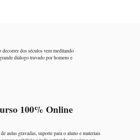
no decorrer dos séculos vem meditando
e grande diálogo travado por homens e
urso 100% Online
e aulas gravadas, suporte para o aluno e materiais
á acesso a vitalício a todo conteúdo que vier a ser