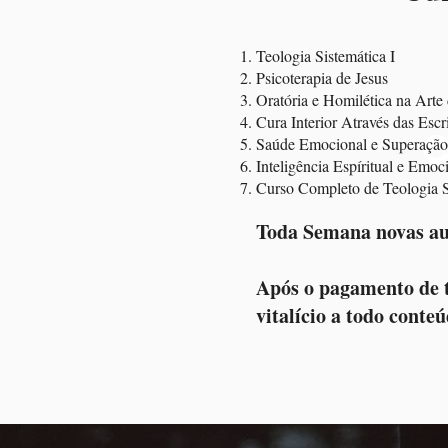
Teologia Sistemática I
Psicoterapia de Jesus
Oratória e Homilética na Arte
Cura Interior Através das Escr
C
Saúde Emocional e Superação 
Inteligência Espíritual e Emoc
Curso Completo de Teologia S
Toda Semana novas aul
Após o pagamento de to
vitalício a todo conte
Acesso imediato à
Novas
área de membros
S