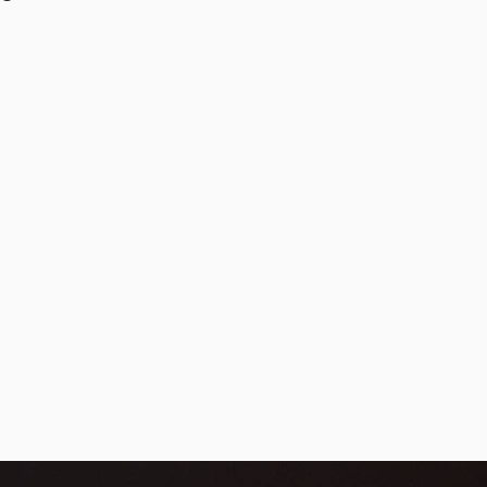
ramentas
Foco total na sua
lvimento
formação
é