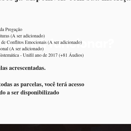
 da Pregação
ituras (A ser adicionado)
omo irá funcionar?
de Conflitos Emocionais (A ser adicionado)
ional (A ser adicionado)
istemática - Unifil ano de 2017 (+81 Áudios)
as acrescentadas. ​
das as parcelas, você terá acesso
údo a ser disponibilizado
 Aulas todas
Material de apoio
Principais fer
emanais
para download
para o desenvo
da sua F