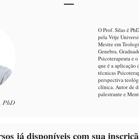
O Prof. Silas é Ph
pela Vrije Univers
Mestre em Teologi
Genebra. Graduado
Psicoterapeuta e o
que é a aplicação 
técnicas Psicoter
perspectiva teológi
clínica. Autor de d
palestrante e Ment
s, PhD
sos já disponíveis com sua inscriç