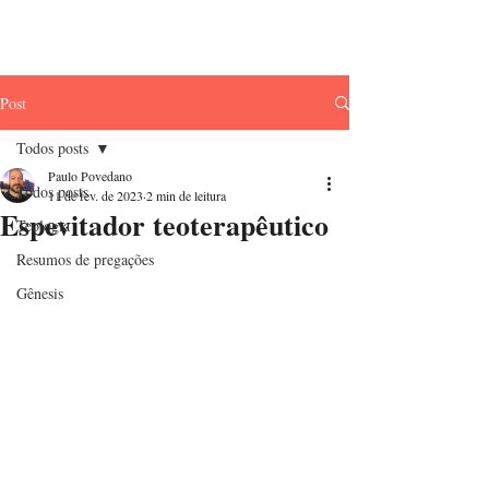
Teologia como
Sabedoria
Post
Todos posts
Paulo Povedano
Todos posts
11 de fev. de 2023
2 min de leitura
Espevitador teoterapêutico
Teologia
Resumos de pregações
Gênesis